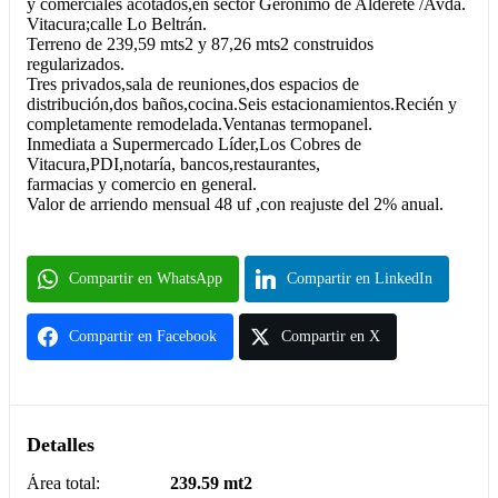
y comerciales acotados,en sector Gerónimo de Alderete /Avda.
Vitacura;calle Lo Beltrán.
Terreno de 239,59 mts2 y 87,26 mts2 construidos
regularizados.
Tres privados,sala de reuniones,dos espacios de
distribución,dos baños,cocina.Seis estacionamientos.Recién y
completamente remodelada.Ventanas termopanel.
Inmediata a Supermercado Líder,Los Cobres de
Vitacura,PDI,notaría, bancos,restaurantes,
farmacias y comercio en general.
Valor de arriendo mensual 48 uf ,con reajuste del 2% anual.
Compartir en WhatsApp
Compartir en LinkedIn
Compartir en Facebook
Compartir en X
Detalles
Área total:
239.59 mt2